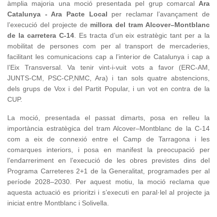
àmplia majoria una moció presentada pel grup comarcal
Ara
Catalunya - Ara Pacte Local
per reclamar l’avançament de
l’execució del projecte de
millora del tram Alcover–Montblanc
de la carretera C-14
. Es tracta d’un eix estratègic tant per a la
mobilitat de persones com per al transport de mercaderies,
facilitant les comunicacions cap a l’interior de Catalunya i cap a
l’Eix Transversal. Va tenir vint-i-vuit vots a favor (ERC-AM,
JUNTS-CM, PSC-CP,NMC, Ara) i tan sols quatre abstencions,
dels grups de Vox i del Partit Popular, i un vot en contra de la
CUP.
La moció, presentada el passat dimarts, posa en relleu la
importància estratègica del tram Alcover–Montblanc de la C-14
com a eix de connexió entre el Camp de Tarragona i les
comarques interiors, i posa en manifest la preocupació per
l’endarreriment en l’execució de les obres previstes dins del
Programa Carreteres 2+1 de la Generalitat, programades per al
període 2028–2030. Per aquest motiu, la moció reclama que
aquesta actuació es prioritzi i s’executi en paral·lel al projecte ja
iniciat entre Montblanc i Solivella.