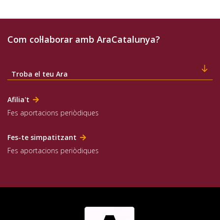
Com col·laborar amb AraCatalunya?
Troba el teu Ara
Afilia't
Fes aportacions periòdiques
Fes-te simpatitzant
Fes aportacions periòdiques