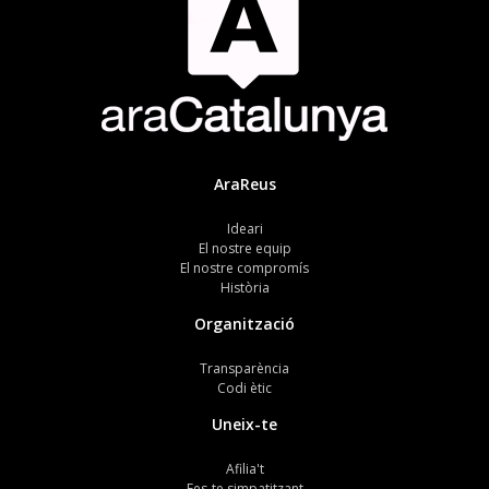
AraReus
Ideari
El nostre equip
El nostre compromís
Història
Organització
Transparència
Codi ètic
Uneix-te
Afilia't
Fes-te simpatitzant