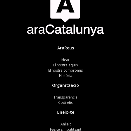
AraReus
Ideari
El nostre equip
El nostre compromís
Història
Organització
Transparència
Codi ètic
Uneix-te
Afilia't
Fes-te simpatitzant