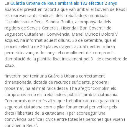
La
Guàrdia Urbana de Reus arribarà als 182 efectius 2 anys
abans del previst en l’acord a què van arribar el Govern de Reus i
els representants sindicals dels treballadors municipals.
L’alcaldessa de Reus, Sandra Guaita, acompanyada dels
regidors de Serveis Generals, Hisenda i Bon Govern; i de
Seguretat Ciutadana i Convivència, Manel Muñoz i Dolors V
ázquez, ha informat aquest dilluns, 30 de setembre, que el
procés selectiu de 20 places d’agent actualment en marxa
permetrà avançar dos anys el compliment del compromís
d’ampliació de la plantilla fixat inicialment pel 31 de desembre de
2026.
“Invertim per tenir una Guàrdia Urbana correctament
dimensionada, dotada de recursos suficients, propera i
moderna”, ha afirmat l’alcaldessa. I ha afegit: “Complim els
compromís amb els treballadors públics i amb la ciutadania.
Compromís que no és altre que treballar cada dia garantir la
seguretat ciutadana com a pilar fonamental per vetllar pels
drets i llibertats de la ciutadania, i per aconseguir una
convivència pacífica i cívica entre totes les persones que viuen i
conviuen a Reus”.