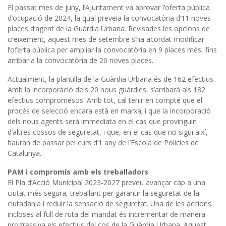
El passat mes de juny, l’Ajuntament va aprovar l’oferta pública
d’ocupació de 2024, la qual preveia la convocatòria d’11 noves
places d’agent de la Guàrdia Urbana. Revisades les opcions de
creixement, aquest mes de setembre s’ha acordat modificar
l’oferta pública per ampliar la convocatòria en 9 places més, fins
arribar a la convocatòria de 20 noves places.
Actualment, la plantilla de la Guàrdia Urbana és de 162 efectius.
Amb la incorporació dels 20 nous guàrdies, s’arribarà als 182
efectius compromesos. Amb tot, cal tenir en compte que el
procés de selecció encara està en marxa; i que la incorporació
dels nous agents serà immediata en el cas que provinguin
d’altres cossos de seguretat, i que, en el cas que no sigui així,
hauran de passar pel curs d’1 any de l’Escola de Policies de
Catalunya.
PAM i compromís amb els treballadors
El Pla d’Acció Municipal 2023-2027 preveu avançar cap a una
ciutat més segura, treballant per garantir la seguretat de la
ciutadania i reduir la sensació de seguretat. Una de les accions
incloses al full de ruta del mandat és incrementar de manera
progressiva els efectius del cos de la Guàrdia Urbana. Aquest