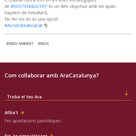
de
#SOSTENIBILITAT
és un dels objectius amb els quals
hauríem de treballar💪.
No fer res no és una opció!
#AccióClimàticaCat
🌎
#MEDI AMBIENT
#REUS
Com col·laborar amb AraCatalunya?
Troba el teu Ara
Afilia't
Fes aportacions periòdiques
Fes-te simpatitzant