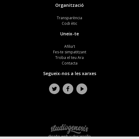
Organització
Transparència
Codi ètic
Uneix-te
Afilia't
Fes-te simpatitzant
Troba el teu Ara
Contacta
Segueix-nos a les xarxes
diseño web y desarrollo