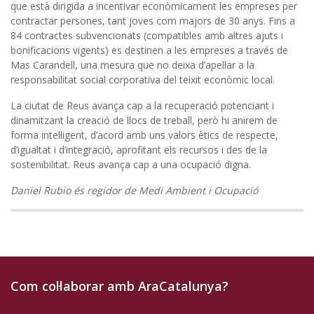
que està dirigida a incentivar econòmicament les empreses per
contractar persones, tant joves com majors de 30 anys. Fins a
84 contractes subvencionats (compatibles amb altres ajuts i
bonificacions vigents) es destinen a les empreses a través de
Mas Carandell, una mesura que no deixa d’apel·lar a la
responsabilitat social corporativa del teixit econòmic local.
La ciutat de Reus avança cap a la recuperació potenciant i
dinamitzant la creació de llocs de treball, però hi anirem de
forma intel·ligent, d’acord amb uns valors ètics de respecte,
d’igualtat i d’integració, aprofitant els recursos i des de la
sostenibilitat. Reus avança cap a una ocupació digna.
Daniel Rubio és regidor de Medi Ambient i Ocupació
Com col·laborar amb AraCatalunya?