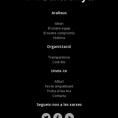
AraReus
Ideari
El nostre equip
El nostre compromís
Història
Organització
Transparència
Codi ètic
Uneix-te
Afilia't
Fes-te simpatitzant
Troba el teu Ara
Contacta
Segueix-nos a les xarxes