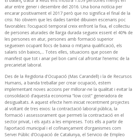
El balanç d’atur a Reus ens mostra 1.059 persones menys en
atur entre gener i desembre del 2016. Una bona notícia per
encarar positivament el 2017 però que no significa el final de la
crisi. No obviem que les dades també dibuixen escenaris poc
favorables: l’ocupació temporal creix enfront la fixa, el col·lectiu
de persones aturades de llarga durada segueix essent el 40% de
les persones en atur, persones amb formació superior
segueixen ocupant llocs de baixa o mitjana qualificació, els
salaris són baixos,... Totes elles, situacions que posen de
manifest que tot i anar pel bon camí cal afrontar l’enemic de la
precarietat laboral.
Des de la Regidoria d'Ocupació (Mas Carandell) i la de Recursos
Humans, a banda treballar per crear ocupació, estem
implementant noves accions per millorar-ne la qualitat i evitar la
consolidació d’aquesta economia “low cost” generadora de
desigualtats. A aquest efecte hem iniciat recentment projectes
al voltant de tres eixos: la contractació laboral pública, la
formació i assessorament que permeti la contractació en el
sector privat, i els ajuts a les empreses. Tots ells a partir de
l’aportació municipal i el cofinançament d’organismes com
Servei Públic d’Ocupació de Catalunya, el Servicio de Empleo