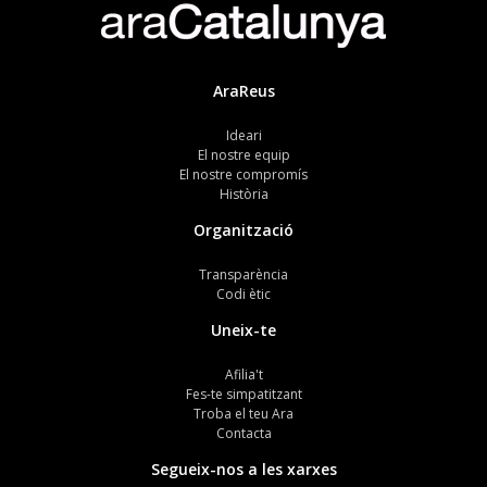
AraReus
Ideari
El nostre equip
El nostre compromís
Història
Organització
Transparència
Codi ètic
Uneix-te
Afilia't
Fes-te simpatitzant
Troba el teu Ara
Contacta
Segueix-nos a les xarxes