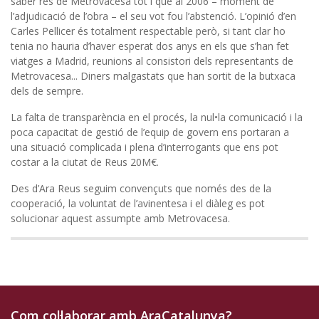
saber res de Metrovacesa tot i que al 2006 – moment de
l’adjudicació de l’obra – el seu vot fou l’abstenció. L’opinió d’en
Carles Pellicer és totalment respectable però, si tant clar ho
tenia no hauria d’haver esperat dos anys en els que s’han fet
viatges a Madrid, reunions al consistori dels representants de
Metrovacesa... Diners malgastats que han sortit de la butxaca
dels de sempre.
La falta de transparència en el procés, la nul•la comunicació i la
poca capacitat de gestió de l’equip de govern ens portaran a
una situació complicada i plena d’interrogants que ens pot
costar a la ciutat de Reus 20M€.
Des d’Ara Reus seguim convençuts que només des de la
cooperació, la voluntat de l’avinentesa i el diàleg es pot
solucionar aquest assumpte amb Metrovacesa.
Com col·laborar amb AraCatalunya?