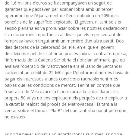
de 1,6 milions d’euros se li acompanyaven un seguit de
garanties que passaven per acabar l’obra amb un tercer
operador i que l’Ajuntament de Reus obtindria un 50% dels
beneficis de la superfície explotada. El govern, ni tant sols en
sessió plenària es va pronunciar sobre les nostres declaracions i
li va donar més importància al dinar que els representant de
l’empresa havien tingut amb un membre d’un altra partit. Dos
dies després de la celebració del Ple, en el que el govern
decideix tirar pel dret i obrir un procés judicial contra l’empresa,
l’informatiu de la Cadena Ser obria el noticiari afirmant que qui
avalava l’operació de Metrovacesa era el Banc de Santander
concedint un crèdit de 25 M€ i que l’Ajuntament només havia de
pagar els interessos a unes condicions raonablement més
baixes que les condicions de mercat. Tenint en compte que
l’operació de Metrovacesa hipotecarà a la ciutat durant els
propers 50 anys no ens expliquem els perquès de no explicar a
la ciutat la realitat del procés de Metrovacesa i faltant a la
veritat sobre el famós “Pla B” del que tant s’ha parlat però que
no existeix.
Es podia haver arribat a un acord? Doncs si. A més, ss podia