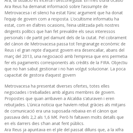
Ara, la situació és incerta i desconeguda. En més d’una ocasió
Ara Reus ha demanat informació sobre l’assumpte de
Metrovacesa i el silenci ha estat l’únic argument que ha donat
l’equip de govern com a resposta. L’ocultisme informatiu ha
estat, com en d’altres ocasions, l’eina utilitzada pels nostres
dirigents polítics que han fet prevaldre els seus interessos
personals i de partit pel damunt dels de la ciutat. Pel cobrament
del cànon de Metrovacesa passa tot l’engranatge econòmic de
Reus i el gran repte d’aquest govern era desencallar, abans del
març del 2013, una negociació amb l’empresa que ens permetia
fer els pagaments corresponents als crèdits de la FIRA. Objectiu
que no han sabut gestionar i no han volgut solucionar. La poca
capacitat de gestora d’aquest govern
Metrovacesa ha presentat diverses ofertes, totes elles
negociades i treballades amb alguns membres de govern.
Propostes que quan arribaven a Alcaldia s’aturaven i eren
rebutjades. L’única noticia que havíem rebut gràcies als mitjans
de comunicació era una suposada rebaixa en el cànon que
passava dels 2,2 als 1,6 M€. Però hi faltaven molts detalls que
en els darrers dies s’han anat fent públics.
Ara Reus ja apuntava en el ple del passat dilluns que, a la xifra