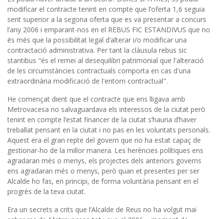
modificar el contracte tenint en compte que l’oferta 1,6 seguia
sent superior a la segona oferta que es va presentar a concurs
l’any 2006 i emparant-nos en el REBUS FIC ESTANDIVUS que no
és més que la possibilitat legal d’alterar i/o modificar una
contractació administrativa. Per tant la clàusula rebus sic
stantibus "és el remei al desequilibri patrimonial que l'alteració
de les circumstàncies contractuals comporta en cas d'una
extraordinària modificació de l'entorn contractual".
He començat dient que el contracte que ens lligava amb
Metrovacesa no salvaguardava els interessos de la ciutat però
tenint en compte l’estat financer de la ciutat s’hauria d’haver
treballat pensant en la ciutat i no pas en les voluntats personals.
Aquest era el gran repte del govern que no ha estat capaç de
gestionar-ho de la millor manera. Les herències polítiques ens
agradaran més o menys, els projectes dels anteriors governs
ens agradaran més o menys, però quan et presentes per ser
Alcalde ho fas, en principi, de forma voluntària pensant en el
progrés de la teva ciutat.
Era un secrets a crits que l’Alcalde de Reus no ha volgut mai