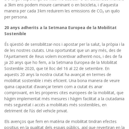
a 3km ens podem moure caminant o en bicicleta, i d'aquesta
manera per cada 3 km reduirem les emissions de CO₂ un quilo
per persona.
20 anys adherits a la Setmana Europea de la Mobilitat
Sostenible
És qüestió de sensibilitzar-nos i apostar per la salut, la pròpia i la
de les nostres ciutats. Una oportunitat que un any més, des de
l'Ajuntament de Reus volem incentivar adherint-nos, i des de fa
ja 20 anys que ho fem, a la Setmana Europea de la Mobilitat
Sostenible 2020, que té lloc del 16 al 22 de setembre. En
aquests 20 anys la nostra ciutat ha avançat en termes de
mobilitat sostenible i més eficient. Una bona manera de veure
quina capacitat d’avançar tenim com a ciutat és anar
comprovant, en les properes cites europees de la mobilitat, que
hàgim implementat més mesures i hàgim facilitat a la ciutadania
més seguretat i accés a mobilitats més sostenibles, en
detriment de l’ús del vehicle privat.
Els avenços que fem en matèria de mobilitat tindran efectes
positius en la qualitat dels espais públics, així que revertiran en la