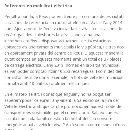
Referents en mobilitat elèctrica
Per altra banda, a Reus podem treure pit com una de les ciutats
catalanes de referència en mobilitat elèctrica. Va ser l'any 2014
que l'Ajuntament de Reus va iniciar la instal·lació d'estacions de
recàrrega i des d'aleshores la xifra i l'aposta ha anat
incrementant fins a disposar actualment de 14 estacions
ubicades als aparcaments municipals i la via pública, i altres dos
en aparcament privats del centre de Reus. D'aquesta manera la
ciutat compta en aquests moments amb un total de 37 places
de càrrega elèctrica. L'any 2019, només en la xarxa municipal,
es van poder comptabilitzar 10.253 recàrregues. I com des del
consistori hem de donar exemple, la flota de vehicles municipal
compta amb 10 unitats totalment elèctriques.
En el mateix sentit, i donat que enguany no ha pogut ser,
esperem poder celebrar l'any vinent la 5a edició de la Fira del
Vehicle Elèctric amb què també promocionen aquest mode de
transport més sostenible que el convencional. Sabíeu que es
calcula que cada família destina la meitat del seu consum
energètic anual al vehicle privat? Això suposa una despesa d'uns