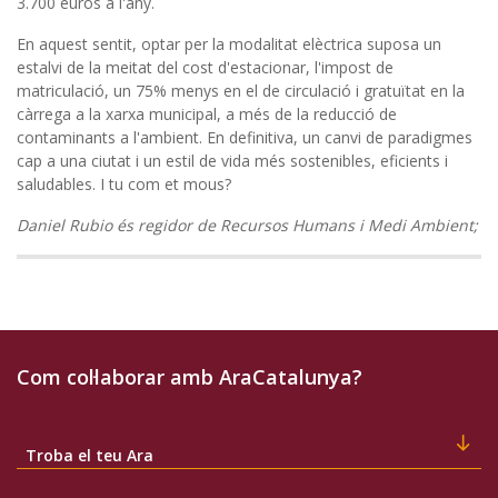
3.700 euros a l'any.
En aquest sentit, optar per la modalitat elèctrica suposa un
estalvi de la meitat del cost d'estacionar, l'impost de
matriculació, un 75% menys en el de circulació i gratuïtat en la
càrrega a la xarxa municipal, a més de la reducció de
contaminants a l'ambient. En definitiva, un canvi de paradigmes
cap a una ciutat i un estil de vida més sostenibles, eficients i
saludables. I tu com et mous?
Daniel Rubio és regidor de Recursos Humans i Medi Ambient;
Com col·laborar amb AraCatalunya?
Troba el teu Ara