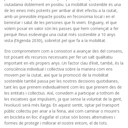
ciutadania doblement en positiu. La mobilitat sostenible és una
de les eines més potents per arribar al dret efectiu a la ciutat,
amb un previsible impacte positiu en l’economia local i en el
benestar i salut de les persones que hi vivim. Enguany, el que
volem posar en valor són les passes que hem començat a fer
perquè Reus esdevingui una ciutat més sostenible a 10 anys
vista (l’Agenda 2030), sobretot pel que fa a la mobilitat.
Ens comprometem com a consistori a avançar des del consens,
tot posant els recursos necessaris per fer un salt qualitatiu
important en els propers anys. Un factor clau d’èxit, també, és la
consciència individual i col·lectiva sobre la manera com ens
movem per la ciutat, així que la promoció de la mobilitat
sostenible també passa per les nostres decisions quotidianes,
tant les que prenem individualment com les que prenem des de
les entitats i col·lectius. Així, convidem a participar a tothom de
les iniciatives que impulsem, ja que sense la voluntat de la gent,
l’evolució serà més llarga. En aquest sentit, optar pel transport
públic col·lectiu per anar a la feina, així com caminar o moure's
en bicicleta en lloc d'agafar el cotxe són bones alternatives i
formes de protegir i millorar el nostre entorn, el de tots.