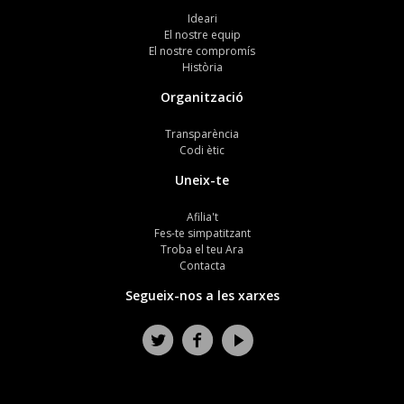
Ideari
El nostre equip
El nostre compromís
Història
Organització
Transparència
Codi ètic
Uneix-te
Afilia't
Fes-te simpatitzant
Troba el teu Ara
Contacta
Segueix-nos a les xarxes