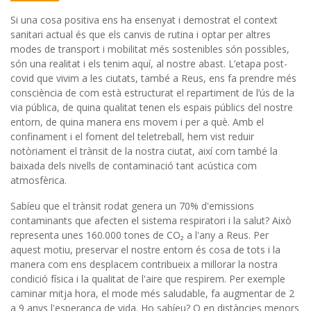
Si una cosa positiva ens ha ensenyat i demostrat el context
sanitari actual és que els canvis de rutina i optar per altres
modes de transport i mobilitat més sostenibles són possibles,
són una realitat i els tenim aquí, al nostre abast. L’etapa post-
covid que vivim a les ciutats, també a Reus, ens fa prendre més
consciència de com està estructurat el repartiment de l’ús de la
via pública, de quina qualitat tenen els espais públics del nostre
entorn, de quina manera ens movem i per a què. Amb el
confinament i el foment del teletreball, hem vist reduir
notòriament el trànsit de la nostra ciutat, així com també la
baixada dels nivells de contaminació tant acústica com
atmosfèrica.
Sabíeu que el trànsit rodat genera un 70% d'emissions
contaminants que afecten el sistema respiratori i la salut? Això
representa unes 160.000 tones de CO₂ a l'any a Reus. Per
aquest motiu, preservar el nostre entorn és cosa de tots i la
manera com ens desplacem contribueix a millorar la nostra
condició física i la qualitat de l'aire que respirem. Per exemple
caminar mitja hora, el mode més saludable, fa augmentar de 2
a 9 anys l'esperança de vida. Ho sabíeu? O en distàncies menors